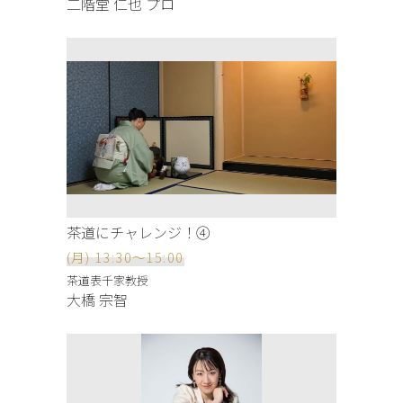
二階堂 仁也 プロ
茶道にチャレンジ！④
(月) 13:30～15:00
茶道表千家教授
大橋 宗智