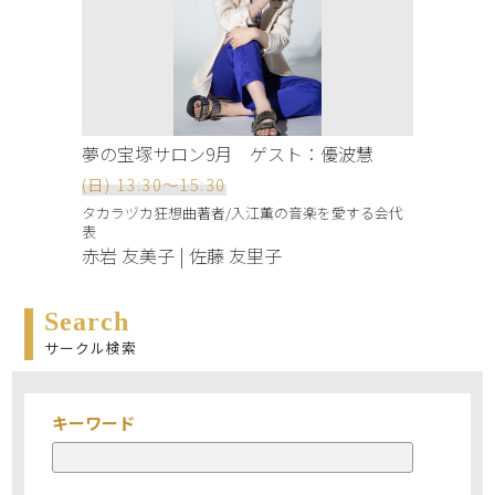
夢の宝塚サロン9月 ゲスト：優波慧
(日) 13:30～15:30
タカラヅカ狂想曲著者/入江薫の音楽を愛する会代
表
赤岩 友美子 | 佐藤 友里子
Search
サークル検索
キーワード