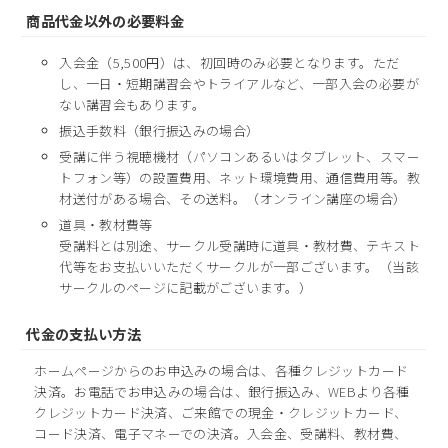
商品代金以外の必要料金
入会金（5,500円）は、初回時のみ必要となります。ただ
し、一日・短期講習会やトライアルなど、一部入会の必要が
ない講習会もあります。
振込手数料（銀行振込みの場合）
受講に伴う視聴機材（パソコンあるいはタブレット、スマー
トフォン等）の設置費用、ネット環境費用、通信費用等。教
材送付がある場合、その送料。（オンライン講座の場合）
道具・教材費等
受講料とは別途、サークル受講時に道具・教材費、テキスト
代等をお支払いいただくサークルが一部ございます。（当該
サークルのページに記載がございます。）
代金の支払い方法
ホームページからのお申込みの場合は、各種クレジットカード
決済。お電話でお申込みの場合は、銀行振込み、WEBより各種
クレジットカード決済、ご来館での現金・クレジットカード、
コード決済、電子マネーでの決済。入会金、受講料、教材費、