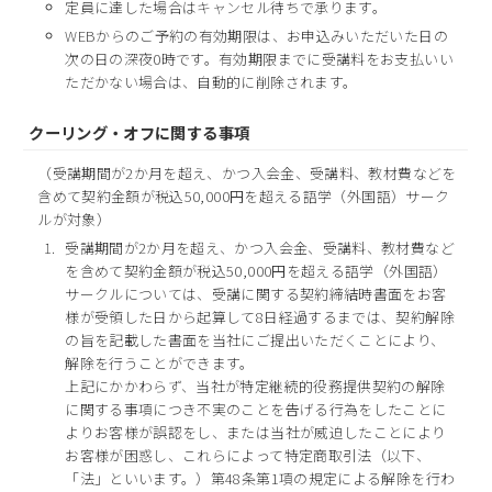
定員に達した場合はキャンセル待ちで承ります。
WEBからのご予約の有効期限は、お申込みいただいた日の
次の日の深夜0時です。有効期限までに受講料をお支払いい
ただかない場合は、自動的に削除されます。
クーリング・オフに関する事項
（受講期間が2か月を超え、かつ入会金、受講料、教材費などを
含めて契約金額が税込50,000円を超える語学（外国語）サーク
ルが対象）
受講期間が2か月を超え、かつ入会金、受講料、教材費など
を含めて契約金額が税込50,000円を超える語学（外国語）
サークルについては、受講に関する契約締結時書面をお客
様が受領した日から起算して8日経過するまでは、契約解除
の旨を記載した書面を当社にご提出いただくことにより、
解除を行うことができます。
上記にかかわらず、当社が特定継続的役務提供契約の解除
に関する事項につき不実のことを告げる行為をしたことに
よりお客様が誤認をし、または当社が威迫したことにより
お客様が困惑し、これらによって特定商取引法（以下、
「法」といいます。）第48条第1項の規定による解除を行わ