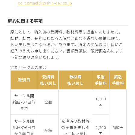
cc_contact@toshin-dev.co.jp
解約に関する事項
原則として、納入後の受講料、教材費等は返金いたしません。
転勤、転居、長期にわたる入院など止むを得ない事情に限り、
払い戻しをおこなう場合があります。所定の受講取消し届にご
記入のうえお申し出ください。書類受領後、銀行振込みにより
下記の通り返金いたします。
定期サークルの場合
受講料
教材費
取消
振込
取消日
払い戻し
払い戻し
手数料
手数料
サークル開
1,100
始日の7日前
全額
円
まで
サークル開
発注済の教材等
始日の6日前
の実費を差し引
2,200
660円
全額
から前日ま
いて払い戻し
円