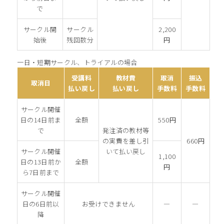
で
サークル開
サークル
2,200
始後
残回数分
円
一日・短期サークル、トライアルの場合
受講料
教材費
取消
振込
取消日
払い戻し
払い戻し
手数料
手数料
サークル開催
日の14日前ま
全額
550円
で
発注済の教材等
の実費を差し引
660円
サークル開催
いて払い戻し
1,100
日の13日前か
全額
円
ら7日前まで
サークル開催
日の6日前以
お受けできません
―
―
降