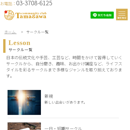
03-3708-6125
お電話：
ホーム
>
サークル一覧
Lesson
サークル一覧
日本の伝統文化や手芸、工芸など、時間をかけて習得していく
サークルから、自分磨き、趣味、お出かけ講座など、ライフス
タイルを彩るサークルまで多様なジャンルを取り揃えておりま
す。
新規
新しい出会いがあります。
一日・短期サークル