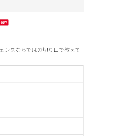
園芸
お出かけ
保存
ェンヌならではの切り口で教えて