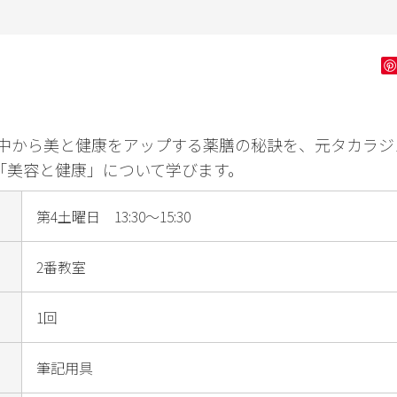
ン字
健康・フィッ
ダンス・舞踊
花・
トネス
ゴルフ
中から美と健康をアップする薬膳の秘訣を、元タカラジ
は「美容と健康」について学びます。
第4土曜日 13:30～15:30
2番教室
1回
筆記用具