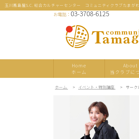
玉川髙島屋S.C. 総合カルチャーセンター コミュニティクラブたまが
03-3708-6125
お電話：
Home
About
ホーム
当クラブに
ホーム
>
イベント・特別講座
>
サーク
新規
プレ体験
日本の伝統文