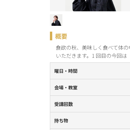
化
趣味・暮らし
概要
こどもサーク
ル
食欲の秋、美味しく食べて体の
いただきます。1 回目の今回
曜日・時間
会場・教室
受講回数
持ち物