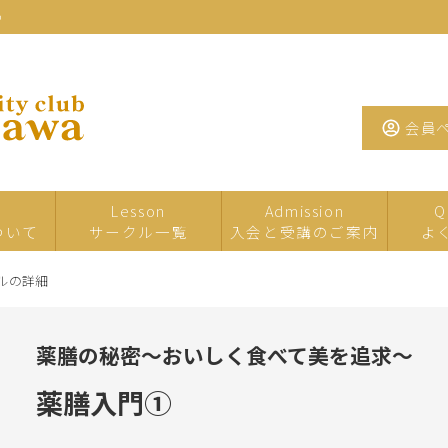
わ
会員
Lesson
Admission
Q
ついて
サークル一覧
入会と受講のご案内
よ
ルの詳細
一日・短期サ
イベント・特
夏の
ークル
別講座
薬膳の秘密〜おいしく食べて美を追求〜
たまがわお茶
手芸
工芸
サロン
薬膳入門①
墨・書道・ペ
文学・教養
音楽