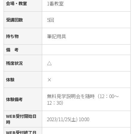
1番教室
会場・教室
5回
受講回数
筆記用具
持ち物
備 考
△
残席状況
×
体験
無料見学説明会を随時（12：00～
体験備考
12：30）
WEB受付開始日
2023/11/25(土) 10:00
時
WEB受付終了日