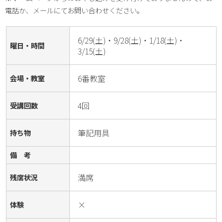
電話か、メールにてお問い合わせください。
6/29(土)・9/28(土)・1/18(土)・
曜日・時間
3/15(土)
6番教室
会場・教室
4回
受講回数
筆記用具
持ち物
備 考
満席
残席状況
×
体験