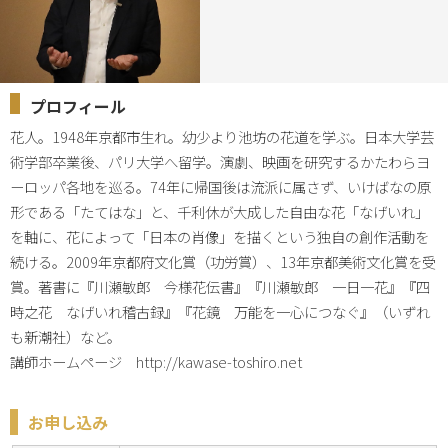
プロフィール
花人。1948年京都市生れ。幼少より池坊の花道を学ぶ。日本大学芸
術学部卒業後、パリ大学へ留学。演劇、映画を研究するかたわらヨ
ーロッパ各地を巡る。74年に帰国後は流派に属さず、いけばなの原
形である「たてはな」と、千利休が大成した自由な花「なげいれ」
を軸に、花によって「日本の肖像」を描くという独自の創作活動を
続ける。2009年京都府文化賞（功労賞）、13年京都美術文化賞を受
賞。著書に『川瀬敏郎　今様花伝書』『川瀬敏郎　一日一花』『四
時之花　なげいれ稽古録』『花鏡　万能を一心につなぐ』（いずれ
も新潮社）など。

講師ホームページ　http://kawase-toshiro.net
お申し込み