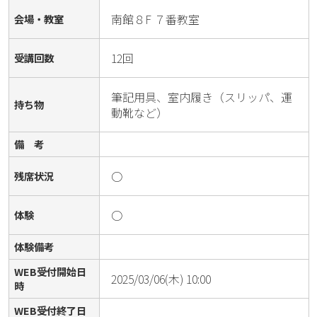
南館８F ７番教室
会場・教室
12回
受講回数
筆記用具、室内履き（スリッパ、運
持ち物
動靴など）
備 考
○
残席状況
○
体験
体験備考
WEB受付開始日
2025/03/06(木) 10:00
時
WEB受付終了日