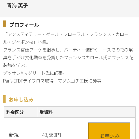
青海 英子
プロフィール
「アンスティテュー・ダール・フローラル・フランシス・カロー
ル・ジャポン校」卒業。

フランス宮廷ブーケを継承し、パーティー装飾やニースでの花の祭
典を手がけ文化勲章を受賞したフランシスカロール氏にフランス花
装飾を学ぶ。

デッサンMマグリート氏に師事。

Paris EFDFデイプロマ取得　マダムゴチエ氏に師事
お申し込み
料金区分
受講料
新規
43,560円
お申込み