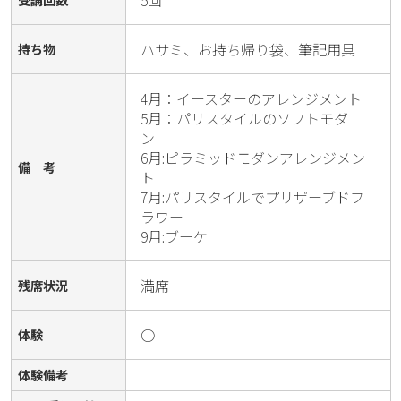
5回
ハサミ、お持ち帰り袋、筆記用具
持ち物
4月：イースターのアレンジメント　

5月：パリスタイルのソフトモダ
ン　

6月:ピラミッドモダンアレンジメン
備 考
ト　

7月:パリスタイルでプリザーブドフ
ラワー　

9月:ブーケ
満席
残席状況
○
体験
体験備考