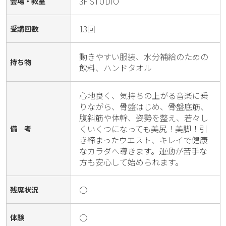
3F STUDIO
会場・教室
13回
受講回数
動きやすい服装、水分補給のための
持ち物
飲料、ハンドタオル
心地良く、気持ちの上がる音楽に乗
りながら、骨盤はじめ、骨盤底筋、
腹斜筋や体幹、姿勢を整え、若々し
くいくつになっても美尻！美脚！引
備 考
き締まったウエスト、キレイで健康
なカラダへ導きます。運動が苦手な
方も安心して始められます。
○
残席状況
○
体験