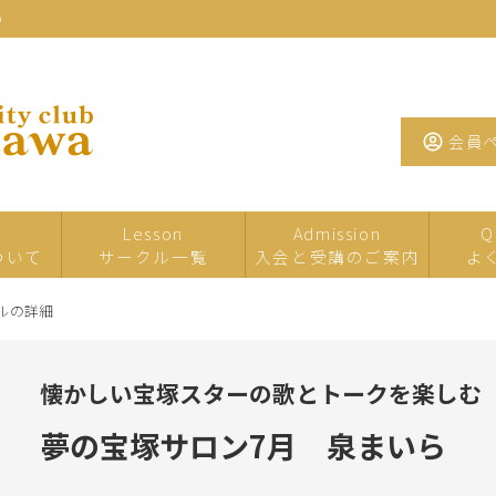
わ
会員
Lesson
Admission
Q
ついて
サークル一覧
入会と受講のご案内
よ
ルの詳細
一日・短期サ
イベント・特
夏の
ークル
別講座
懐かしい宝塚スターの歌とトークを楽しむ
たまがわお茶
手芸
工芸
サロン
夢の宝塚サロン7月 泉まいら
墨・書道・ペ
文学・教養
音楽