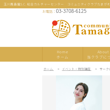
玉川髙島屋S.C. 総合カルチャーセンター コミュニティクラブたまが
03-3708-6125
お電話：
Home
About
ホーム
当クラブに
ホーム
>
イベント・特別講座
>
サーク
新規
プレ体験
日本の伝統文