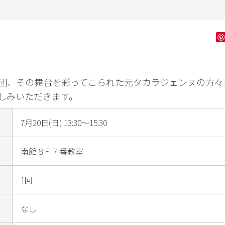
ン字
健康・フィッ
ダンス・舞踊
花・
トネス
ゴルフ
団、その舞台を彩ってこられた元タカラジェンヌの方々
しみいただきます。
7月20日(日) 13:30～15:30
南館８F ７番教室
1回
なし