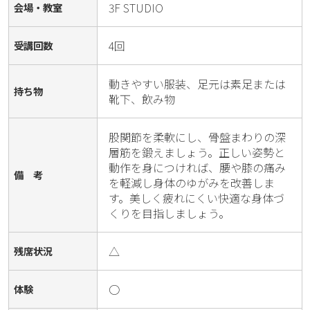
3F STUDIO
会場・教室
4回
受講回数
動きやすい服装、足元は素足または
持ち物
靴下、飲み物
股関節を柔軟にし、骨盤まわりの深
層筋を鍛えましょう。正しい姿勢と
動作を身につければ、腰や膝の痛み
備 考
を軽減し身体のゆがみを改善しま
す。美しく疲れにくい快適な身体づ
くりを目指しましょう。
△
残席状況
○
体験