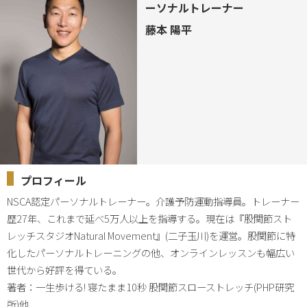
ーソナルトレーナー
藤本 陽平
プロフィール
NSCA認定パーソナルトレーナー。介護予防運動指導員。トレーナー
歴27年、これまで延べ5万人以上を指導する。現在は『股関節スト
レッチスタジオNatural Movement』(二子玉川)を運営。股関節に特
化したパーソナルトレーニングの他、オンラインレッスンも幅広い
世代から好評を得ている。

著者：一生歩ける! 寝たまま10秒 股関節スローストレッチ(PHP研究
所)他