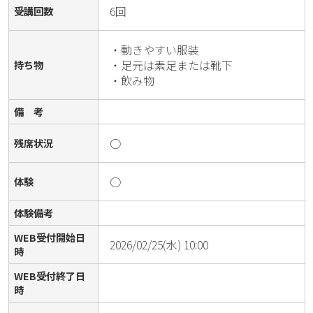
6回
受講回数
・動きやすい服装

・足元は素足または靴下

持ち物
・飲み物
備 考
○
残席状況
○
体験
体験備考
WEB受付開始日
2026/02/25(水) 10:00
時
WEB受付終了日
時