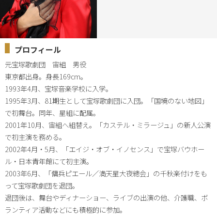
プロフィール
元宝塚歌劇団　宙組　男役

東京都出身。身長169cm。

1993年4月、宝塚音楽学校に入学。

1995年3月、81期生として宝塚歌劇団に入団。「国境のない地図」
で初舞台。同年、星組に配属。

2001年10月、宙組へ組替え。「カステル・ミラージュ」の新人公演
で初主演を務める。

2002年4月・5月、「エイジ・オブ・イノセンス」で宝塚バウホー
ル・日本青年館にて初主演。

2003年6月、「傭兵ピエール／満天星大夜總会」の千秋楽付けをも
って宝塚歌劇団を退団。

退団後は、舞台やディナーショー、ライブの出演の他、介護職、ボ
ランティア活動などにも積極的に参加。