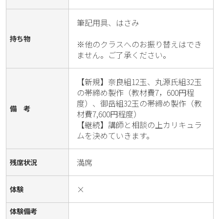
筆記用具、はさみ

持ち物
※他のクラスへのお振り替えはでき
ません。ご了承ください。
【新規】奈良組12玉、丸源氏組32玉
の帯締め製作（教材費7，600円程
度）、御岳組32玉の帯締め製作（教
備 考
材費7,600円程度）

【継続】講師と相談の上カリキュラ
ムを決めていきます。
満席
残席状況
×
体験
体験備考