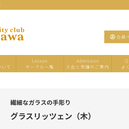
わ
会員
Lesson
Admission
Q
ついて
サークル一覧
入会と受講のご案内
よ
一日・短期サ
イベント・特
夏の
ークル
別講座
繊細なガラスの手彫り
たまがわお茶
手芸
工芸
サロン
グラスリッツェン（木）
墨・書道・ペ
文学・教養
音楽