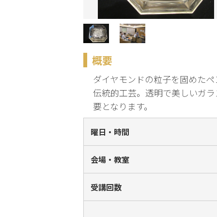
化
趣味・暮らし
概要
こどもサーク
ル
ダイヤモンドの粒子を固めたペ
伝統的工芸。透明で美しいガラ
要となります。
曜日・時間
会場・教室
受講回数