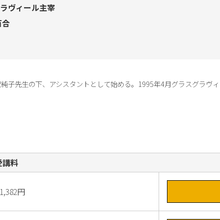
ラヴィール主宰
百合
西沢純子先生の下、アシスタントとして始める。1995年4月グラスグラヴ
受講料
1,382円