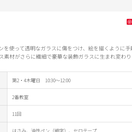
ン字
健康・フィッ
ダンス・舞踊
花・
トネス
ゴルフ
ンを使って透明なガラスに傷をつけ、絵を描くように手
ス素材がさらに繊細で豪華な装飾ガラスに生まれ変わり
第2・4木曜日 10:30～12:00
2番教室
11回
はさみ、油性ペン（細字）、セロテープ
