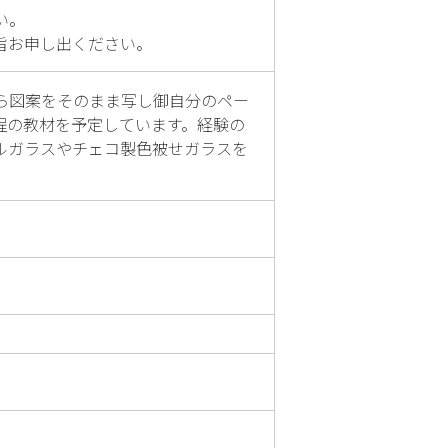
。

旨お申し出ください。
ら図案をそのまま写し御自分のペー
0円程の教材を予定しています。経験の
ルガラスやチェコ製色被せガラスを