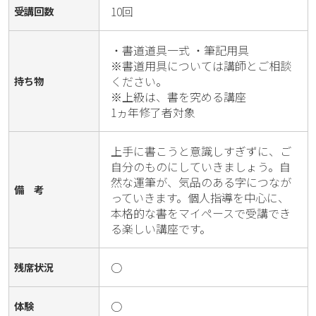
10回
受講回数
・書道道具一式 ・筆記用具

※書道用具については講師とご相談
ください。

持ち物
※上級は、書を究める講座

1ヵ年修了者対象
上手に書こうと意識しすぎずに、ご
自分のものにしていきましょう。自
然な運筆が、気品のある字につなが
備 考
っていきます。個人指導を中心に、
本格的な書をマイペースで受講でき
る楽しい講座です。
○
残席状況
○
体験