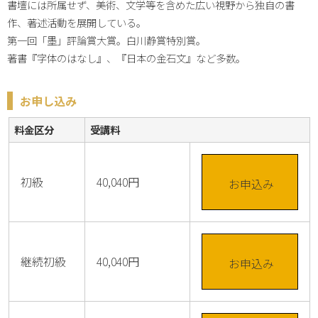
書壇には所属せず、美術、文学等を含めた広い視野から独自の書
作、著述活動を展開している。

第一回「墨」評論賞大賞。白川静賞特別賞。

著書『字体のはなし』、『日本の金石文』など多数。
お申し込み
料金区分
受講料
初級
40,040円
お申込み
継続初級
40,040円
お申込み