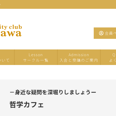
わ
会員
Lesson
Admission
Q
ついて
サークル一覧
入会と受講のご案内
よ
一日・短期サ
イベント・特
夏の
ークル
別講座
－身近な疑問を深堀りしましょうー
たまがわお茶
手芸
工芸
サロン
哲学カフェ
墨・書道・ペ
文学・教養
音楽