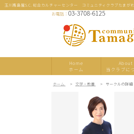
玉川髙島屋S.C. 総合カルチャーセンター コミュニティクラブたまが
03-3708-6125
お電話：
Home
About
ホーム
当クラブに
ホーム
>
文学・教養
>
サークルの詳細
新規
プレ体験
日本の伝統文