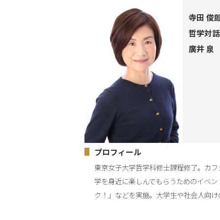
寺田 俊
哲学対話
廣井 泉
プロフィール
東京女子大学哲学科修士課程修了。カフ
学を身近に楽しんでもらうためのイベン
ク！」などを実施。大学生や社会人向け