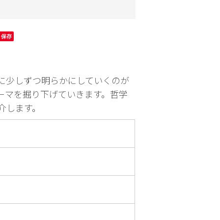
園芸
お出かけ
保存
に少しずつ明らかにしていくのが
ーマを掘り下げていきます。哲学
介します。