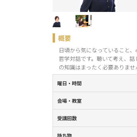
化
趣味・暮らし
概要
こどもサーク
ル
日頃から気になっていること、
哲学対話です。聴いて考え、話
の知識はまったく必要ありませ
曜日・時間
会場・教室
受講回数
持ち物