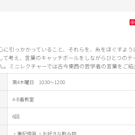
ン字
健康・フィッ
ダンス・舞踊
花・
トネス
ゴルフ
心に引っかかっていること、それらを、糸をほぐすよう
して考え、言葉のキャッチボールをしながらひとつのテ
ん。ミニレクチャーでは古今東西の哲学者の言葉をご紹
第4木曜日 10:30～12:00
4-B番教室
6回
・筆記用具 ・お好きな飲み物