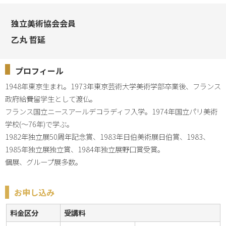
独立美術協会会員
乙丸 哲延
プロフィール
1948年東京生まれ。1973年東京芸術大学美術学部卒業後、フランス
政府給費留学生として渡仏。

フランス国立ニースアールデコラディフ入学。1974年国立パリ美術
学校(～76年)で学ぶ。

1982年独立展50周年記念賞、1983年日伯美術展日伯賞、1983、
1985年独立展独立賞、1984年独立展野口賞受賞。

個展、グループ展多数。
お申し込み
料金区分
受講料