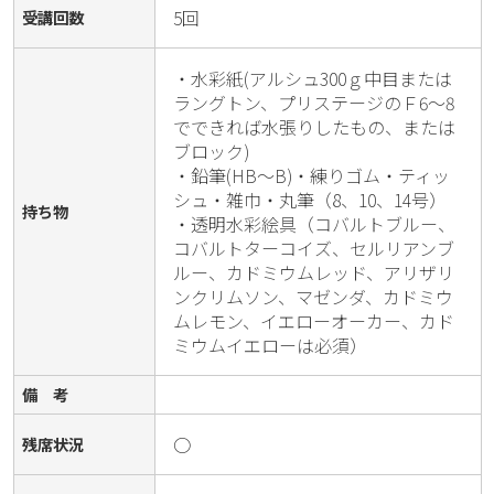
5回
受講回数
・水彩紙(アルシュ300ｇ中目または
ラングトン、プリステージのＦ6～8
でできれば水張りしたもの、または
ブロック)

・鉛筆(HB～B)・練りゴム・ティッ
シュ・雑巾・丸筆（8、10、14号）

持ち物
・透明水彩絵具（コバルトブルー、
コバルトターコイズ、セルリアンブ
ルー、カドミウムレッド、アリザリ
ンクリムソン、マゼンダ、カドミウ
ムレモン、イエローオーカー、カド
ミウムイエローは必須）
備 考
○
残席状況