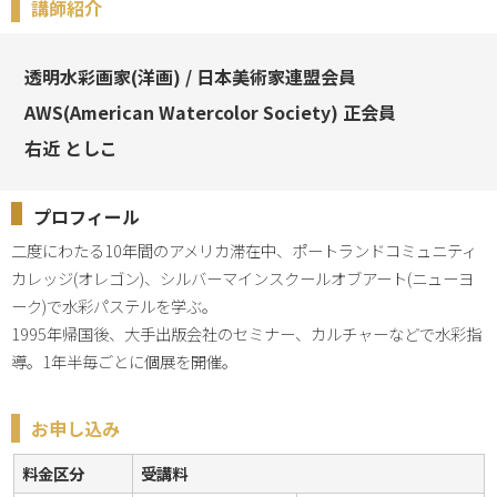
講師紹介
透明水彩画家(洋画) / 日本美術家連盟会員
AWS(American Watercolor Society) 正会員
右近 としこ
プロフィール
二度にわたる10年間のアメリカ滞在中、ポートランドコミュニティ
カレッジ(オレゴン)、シルバーマインスクールオブアート(ニューヨ
ーク)で水彩パステルを学ぶ。

1995年帰国後、大手出版会社のセミナー、カルチャーなどで水彩指
導。1年半毎ごとに個展を開催。
お申し込み
料金区分
受講料