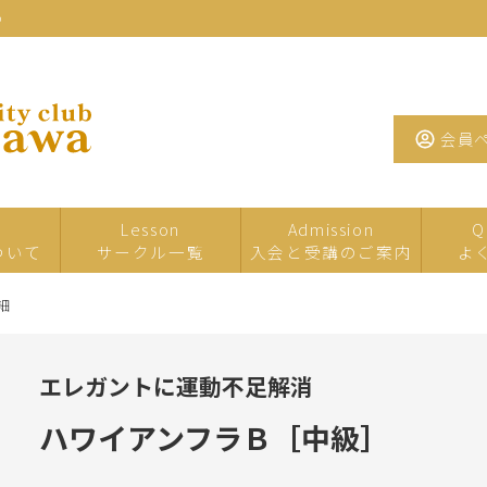
わ
会員
Lesson
Admission
Q
ついて
サークル一覧
入会と受講のご案内
よ
細
一日・短期サ
イベント・特
夏の
ークル
別講座
エレガントに運動不足解消
たまがわお茶
手芸
工芸
サロン
ハワイアンフラＢ［中級］
墨・書道・ペ
文学・教養
音楽