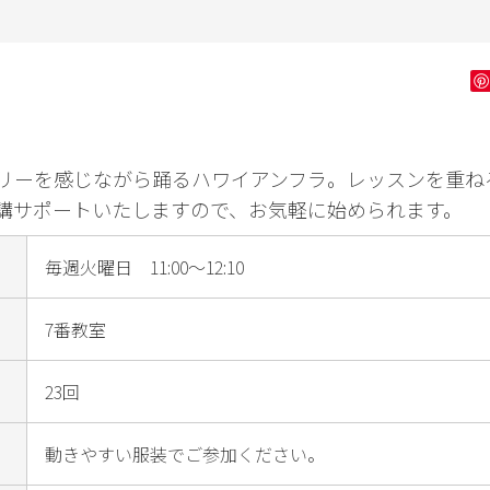
ン字
健康・フィッ
ダンス・舞踊
花・
トネス
ゴルフ
リーを感じながら踊るハワイアンフラ。レッスンを重ね
講サポートいたしますので、お気軽に始められます。
毎週火曜日 11:00～12:10
7番教室
23回
動きやすい服装でご参加ください。