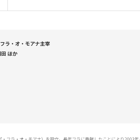
フラ・オ・モアナ主宰
羽田 ほか
カ・パ・フラ・オ・モアナ）を設立。長年フラに貢献したことにより200