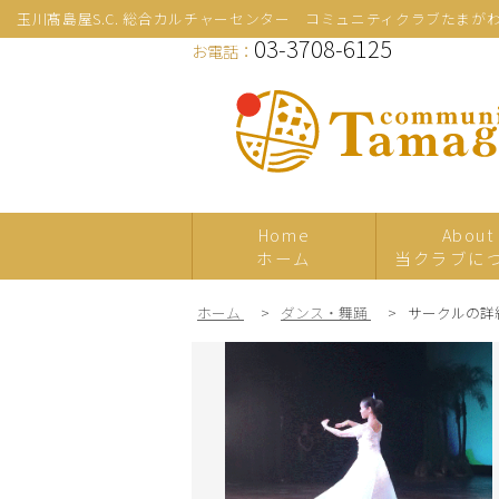
玉川髙島屋S.C. 総合カルチャーセンター コミュニティクラブたまが
03-3708-6125
お電話：
Home
About
ホーム
当クラブに
ホーム
>
ダンス・舞踊
>
サークルの詳
新規
プレ体験
日本の伝統文