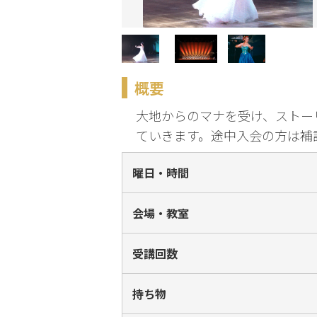
化
趣味・暮らし
概要
こどもサーク
ル
大地からのマナを受け、ストー
ていきます。途中入会の方は補
曜日・時間
会場・教室
受講回数
持ち物