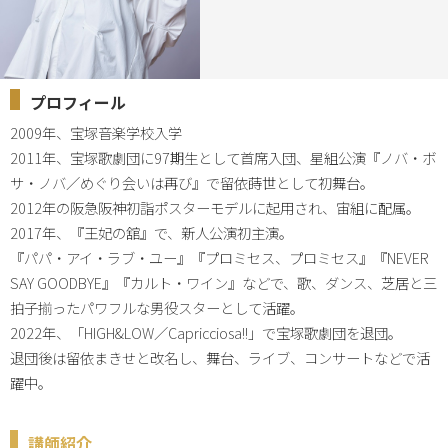
プロフィール
2009年、宝塚音楽学校入学

2011年、宝塚歌劇団に97期生として首席入団、星組公演『ノバ・ボ
サ・ノバ／めぐり会いは再び』で留依蒔世として初舞台。

2012年の阪急阪神初詣ポスターモデルに起用され、宙組に配属。

2017年、『王妃の舘』で、新人公演初主演。

『パパ・アイ・ラブ・ユー』『プロミセス、プロミセス』『NEVER 
SAY GOODBYE』『カルト・ワイン』などで、歌、ダンス、芝居と三
拍子揃ったパワフルな男役スターとして活躍。

2022年、「HIGH&LOW／Capricciosa!!」で宝塚歌劇団を退団。

退団後は留依まきせと改名し、舞台、ライブ、コンサートなどで活
躍中。
講師紹介