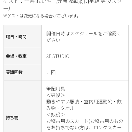
ゲスト：十碧 れいや（元宝塚歌劇団星組 男役スタ
ー）
※ゲストは変更になる場合がございます。
開催日時はスケジュールをご確認く
曜日・時間
ださい。
3F STUDIO
会場・教室
21回
受講回数
筆記用具

＜男役＞

動きやすい服装・室内用運動靴・飲
み物・タオル

＜娘役＞

持ち物
お稽古用のスカート(お稽古用のもの
をお持ちでない方は、ロングスカー