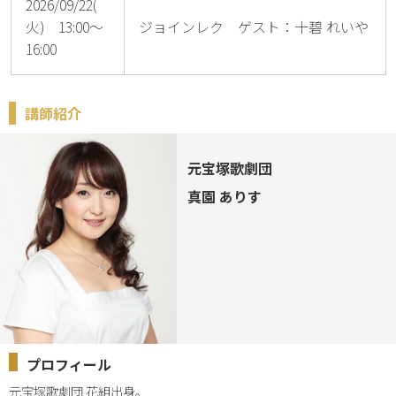
2026/09/22(
火) 13:00～
ジョインレク ゲスト：十碧 れいや
16:00
講師紹介
元宝塚歌劇団
真園 ありす
プロフィール
元宝塚歌劇団 花組出身。
