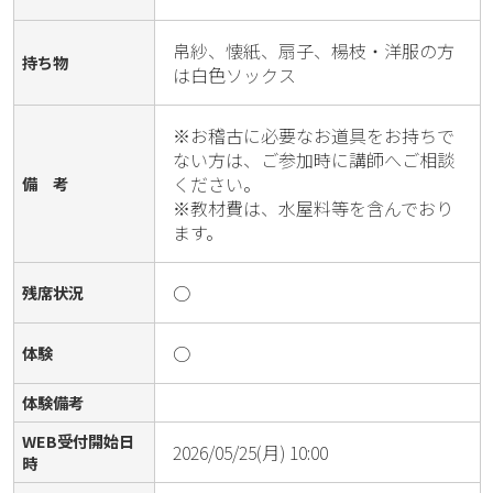
帛紗、懐紙、扇子、楊枝・洋服の方
持ち物
は白色ソックス
※お稽古に必要なお道具をお持ちで
ない方は、ご参加時に講師へご相談
ください。

備 考
※教材費は、水屋料等を含んでおり
ます。
○
残席状況
○
体験
体験備考
WEB受付開始日
2026/05/25(月) 10:00
時