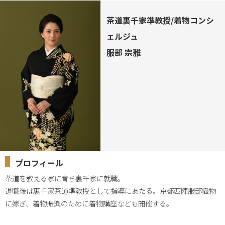
茶道裏千家準教授/着物コンシ
ェルジュ
服部 宗雅
プロフィール
茶道を教える家に育ち裏千家に就職。

退職後は裏千家茶道準教授として指導にあたる。京都西陣服部織物
に嫁ぎ、着物振興のために着物講座なども開催する。