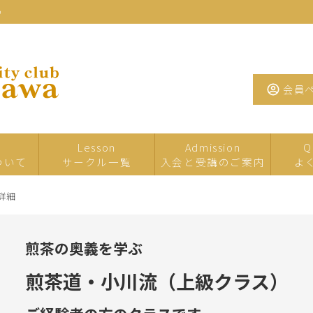
わ
会員
Lesson
Admission
Q
ついて
サークル一覧
入会と受講のご案内
よ
詳細
一日・短期サ
イベント・特
夏の
ークル
別講座
煎茶の奥義を学ぶ
たまがわお茶
手芸
工芸
サロン
煎茶道・小川流（上級クラス）
墨・書道・ペ
文学・教養
音楽