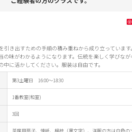
ご経験者の方のクラスです。
ン字
健康・フィッ
ダンス・舞踊
花・
トネス
ゴルフ
を引き出すための手順の積み重ねから成り立っています
当の味がわかるようになります。伝統を楽しく学びなが
の中に活かしてください。服装は自由です。
第3土曜日 16:00～18:30
1番教室(和室)
3回
茶席用扇子、懐紙、楊枝（黒文字）、洋服の方は白色の