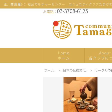
玉川髙島屋S.C. 総合カルチャーセンター コミュニティクラブたまが
03-3708-6125
お電話：
Home
About
ホーム
当クラブに
ホーム
>
日本の伝統文化
>
サークルの
新規
プレ体験
日本の伝統文