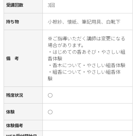
3回
受講回数
小袱紗、懐紙、筆記用具、白靴下
持ち物
※ご指導いただく講師は変更になる
場合があります。

・はじめての香あそび・やさしい組
香体験

備 考
・香木について・やさしい組香体験

・組香について・やさしい組香体
験　　
○
残席状況
○
体験
体験備考
WEB受付開始日