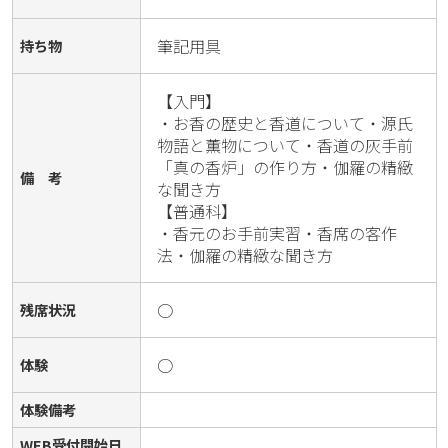
筆記用具
持ち物
【入門】

・お香の歴史と香道について・源氏
物語と薫物について・香道の灰手前
「真の香炉」の作り方・伽羅の精緻
備 考
な聞き方

【普通科】

・香元のお手前実習・香席の客作
法・伽羅の精緻な聞き方
○
残席状況
○
体験
体験備考
WEB受付開始日