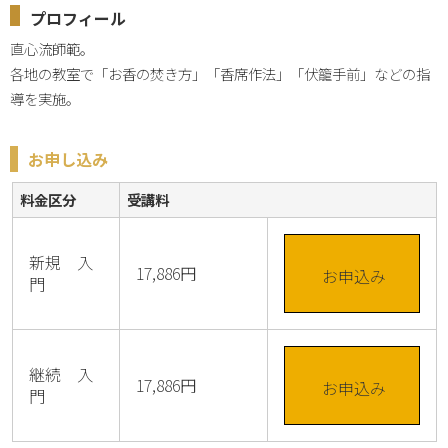
プロフィール
直心流師範。

各地の教室で「お香の焚き方」「香席作法」「伏籠手前」などの指
導を実施。
お申し込み
料金区分
受講料
新規 入
17,886円
お申込み
門
継続 入
17,886円
お申込み
門