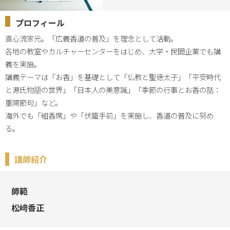
プロフィール
直心流家元。「広義香道の普及」を理念として活動。

各地の教室やカルチャーセンターをはじめ、大学・民間企業でも講
義を実施。

講義テーマは「お香」を基礎として「仏教と聖徳太子」「平安時代
と源氏物語の世界」「日本人の美意識」「季節の行事とお香の話：
重陽節句」など。

海外でも「組香席」や「伏籠手前」を実施し、香道の普及に努め
る。
講師紹介
師範
松﨑香正