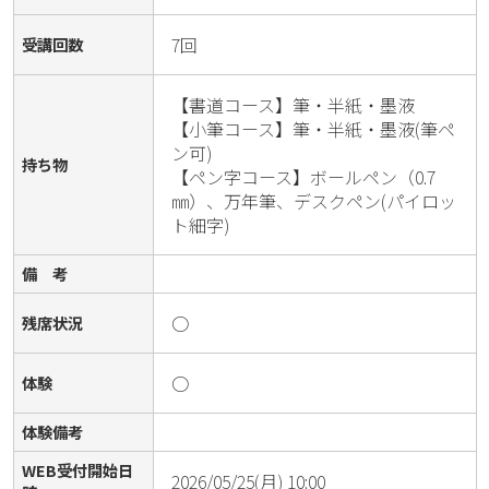
7回
受講回数
【書道コース】筆・半紙・墨液

【小筆コース】筆・半紙・墨液(筆ペ
ン可)

持ち物
【ペン字コース】ボールペン（0.7
㎜）、万年筆、デスクペン(パイロッ
ト細字)
備 考
○
残席状況
○
体験
体験備考
WEB受付開始日
2026/05/25(月) 10:00