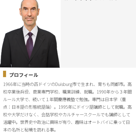
プロフィール
1966年に当時の西ドイツのDuisburg市で生まれ、育ちも同都市。高
校卒業後兵役、商業専門学校、職業訓練、就職。1990年から３年間
ルール大学で、続いて１年間慶應義塾で勉強。専門は日本学（重
点：日本語の形態統語論）。1995年にドイツ語講師として就職。高
校や大学だけなく、会話学校やカルチャースクールでも講師として
活躍中。世界史や政治に興味が有り、趣味はオートバイに乗って日
本の名所と秘境を訪れる事。