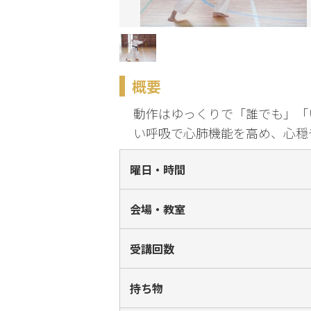
化
趣味・暮らし
概要
こどもサーク
ル
動作はゆっくりで「誰でも」「
い呼吸で心肺機能を高め、心穏
曜日・時間
会場・教室
受講回数
持ち物