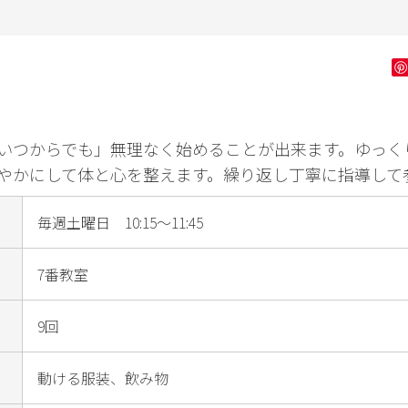
ン字
健康・フィッ
ダンス・舞踊
花・
トネス
ゴルフ
いつからでも」無理なく始めることが出来ます。ゆっく
やかにして体と心を整えます。繰り返し丁寧に指導して
毎週土曜日 10:15～11:45
7番教室
9回
動ける服装、飲み物