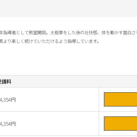
年指導者として教室開設。太極拳をした後の壮快感、体を動かす面白さを
素より楽しく続けていただけるよう指導しています。
受講料
4,354円
4,354円