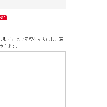
園芸
お出かけ
保存
り動くことで足腰を丈夫にし、深
参ります。