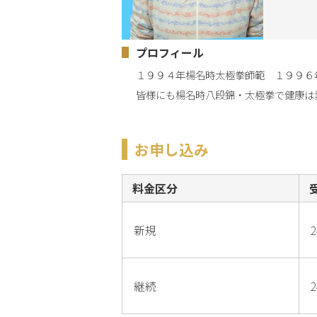
プロフィール
１９９４年楊名時太極拳師範　１９９６
皆様にも楊名時八段錦・太極拳で健康は
お申し込み
料金区分
新規
2
継続
2