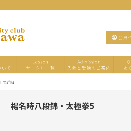
わ
会員
Lesson
Admission
Q
ついて
サークル一覧
入会と受講のご案内
よ
ルの詳細
一日・短期サ
イベント・特
夏の
ークル
別講座
楊名時八段錦・太極拳5
たまがわお茶
手芸
工芸
サロン
墨・書道・ペ
文学・教養
音楽