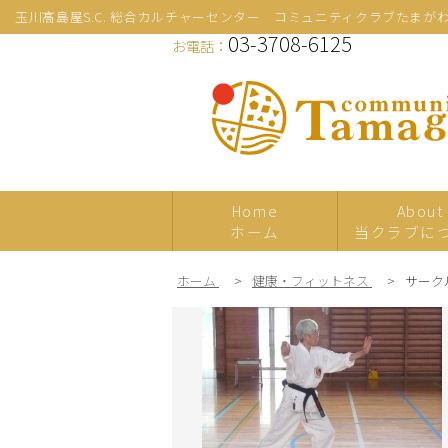
玉川髙島屋S.C. 総合カルチャーセンター コミュニティクラブたまが
03-3708-6125
お電話：
Home
About
ホーム
当クラブに
ホーム
>
健康・フィットネス
>
サーク
新規
プレ体験
日本の伝統文