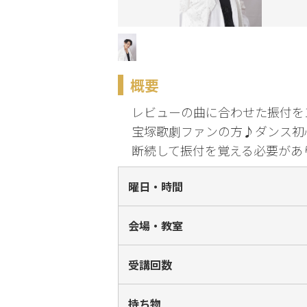
化
趣味・暮らし
概要
こどもサーク
ル
レビューの曲に合わせた振付を
宝塚歌劇ファンの方♪ダンス初
断続して振付を覚える必要があ
曜日・時間
会場・教室
受講回数
持ち物