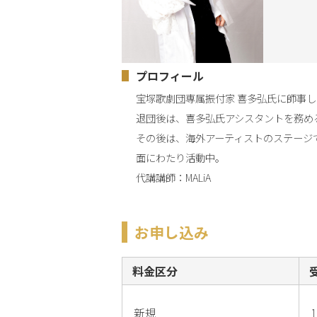
プロフィール
宝塚歌劇団専属振付家 喜多弘氏に師事し 
退団後は、喜多弘氏アシスタントを務める
その後は、海外アーティストのステージ
面にわたり活動中。

代講講師：MALiA
お申し込み
料金区分
新規
1