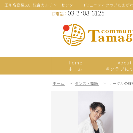
玉川髙島屋S.C. 総合カルチャーセンター コミュニティクラブたまが
03-3708-6125
お電話：
Home
About
ホーム
当クラブに
ホーム
>
ダンス・舞踊
>
サークルの詳
新規
プレ体験
日本の伝統文