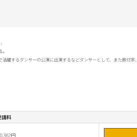
、

。

で活躍するダンサーの公演に出演するなどダンサーとして、また振付家
受講料
0,362円