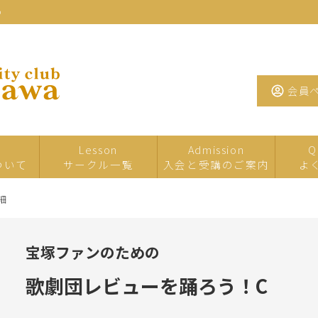
わ
会員
Lesson
Admission
Q
ついて
サークル一覧
入会と受講のご案内
よ
細
一日・短期サ
イベント・特
夏の
ークル
別講座
宝塚ファンのための
たまがわお茶
手芸
工芸
サロン
歌劇団レビューを踊ろう！C
墨・書道・ペ
文学・教養
音楽