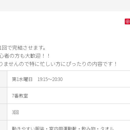
ン字
健康・フィッ
ダンス・舞踊
花・
トネス
ゴルフ
1回で完結させます。
心者の方も大歓迎！！
りませんので特に忙しい方にぴったりの内容です！
第1水曜日 19:15～20:30
7番教室
3回
動きやすい服装・室内用運動靴・飲み物・タオル