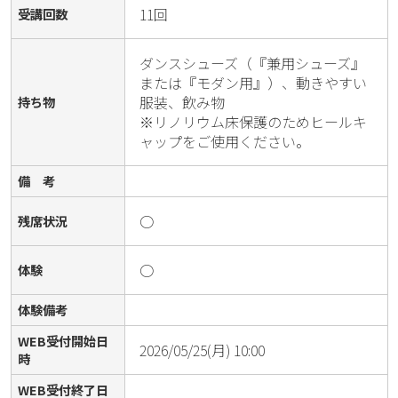
11回
受講回数
ダンスシューズ（『兼用シューズ』
または『モダン用』）、動きやすい
服装、飲み物

持ち物
※リノリウム床保護のためヒールキ
ャップをご使用ください。
備 考
○
残席状況
○
体験
体験備考
WEB受付開始日
2026/05/25(月) 10:00
時
WEB受付終了日