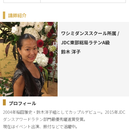
講師紹介
ワシミダンススクール所属 /
JDC東部総局ラテンA級
鈴木 洋子
プロフィール
2004年稲田雅史・鈴木洋子組としてカップルデビュー。2015年JDC
ダンスアワードラテン部門最優秀躍進賞受賞。

現在はイベント出演、振付などで活躍中。