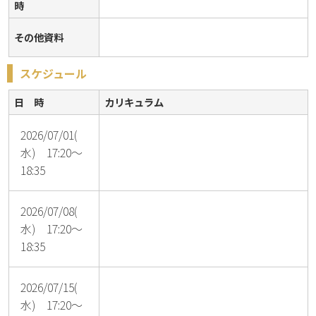
時
その他資料
スケジュール
日 時
カリキュラム
2026/07/01(
水) 17:20～
18:35
2026/07/08(
水) 17:20～
18:35
2026/07/15(
水) 17:20～