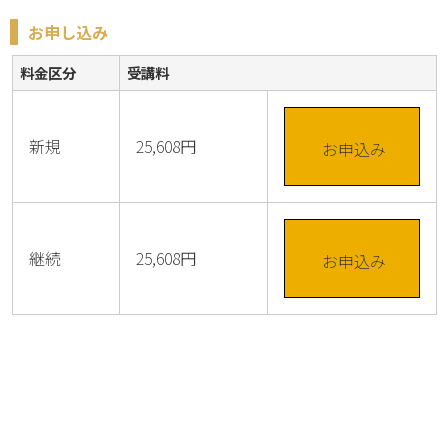
お申し込み
料金区分
受講料
新規
25,608円
お申込み
継続
25,608円
お申込み