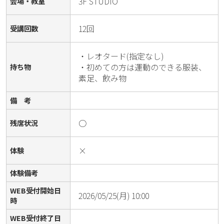
3F STUDIO
会場・教室
12回
受講回数
・レオタード(指定なし)

・初めての方は運動のできる服装、
持ち物
素足、飲み物
備 考
○
残席状況
×
体験
体験備考
WEB受付開始日
2026/05/25(月) 10:00
時
WEB受付終了日