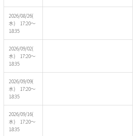
2026/08/26(
水) 17:20～
18:35
2026/09/02(
水) 17:20～
18:35
2026/09/09(
水) 17:20～
18:35
2026/09/16(
水) 17:20～
18:35