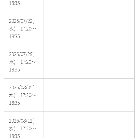
18:35
2026/07/22(
水) 17:20～
18:35
2026/07/29(
水) 17:20～
18:35
2026/08/05(
水) 17:20～
18:35
2026/08/12(
水) 17:20～
18:35