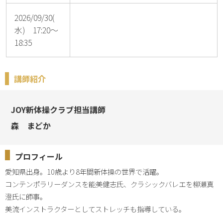
2026/09/30(
水) 17:20～
18:35
講師紹介
JOY新体操クラブ担当講師
森 まどか
プロフィール
愛知県出身。10歳より8年間新体操の世界で活躍。

コンテンポラリーダンスを能美健志氏、クラシックバレエを柳瀬真
澄氏に師事。

美流インストラクターとしてストレッチも指導している。