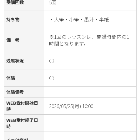
5回
受講回数
・大筆・小筆・墨汁・半紙
持ち物
※1回のレッスンは、開講時間内の1
備 考
時間となります。
○
残席状況
○
体験
体験備考
WEB受付開始日
2026/05/25(月) 10:00
時
WEB受付終了日
時