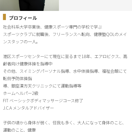
プロフィール
社会科系大学卒業後、健康スポーツ専門の学校で学ぶ

スポーツクラブに就職後、フリーランスへ転向、健康塾QOLのメイ
ンスタッフの一人。

港区スポーツセンターにて現在に至るまで18年、エアロビクス、高
齢者向け健康体操を指導中

その他、スイミングパーソナル指導、水中体操指導、福祉会館にて
転倒予防体操指

導、銀座漢方天クリニックにて運動指導等

ホームヘルパー2級

FIT ベーシックボディマッサージコース修了

J.C.A メンタルアドバイザー

子供の頃から身体が弱く、怪我も多く、大人になって身体のこと、
運動のこと、健康
