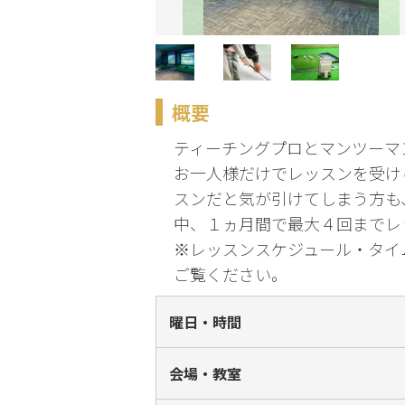
化
趣味・暮らし
概要
こどもサーク
ル
ティーチングプロとマンツーマ
お一人様だけでレッスンを受け
スンだと気が引けてしまう方も
中、１ヵ月間で最大４回までレ
※レッスンスケジュール・タイムス
ご覧ください。
曜日・時間
会場・教室