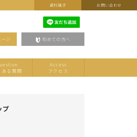
資料請求
お問い合わせ
ページ
初めての方へ
uestion
Access
くある質問
アクセス
カルチャーフェスティバルセ
こども
レクション
ップ
美術・アート
語学