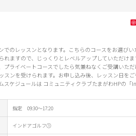
ン字
健康・フィッ
ダンス・舞踊
花・
トネス
ゴルフ
ンでのレッスンとなります。こちらのコースをお選びいた
られますので、じっくりとレベルアップしていただけま
、プライベートコースでしたら気兼ねなくご受講いただ
ッスンを受けられます。お申し込み後、レッスン日をご
ケジュールは コミュニティクラブたまがわHPの「Info
指定 09:30～17:20
インドアゴルフ①