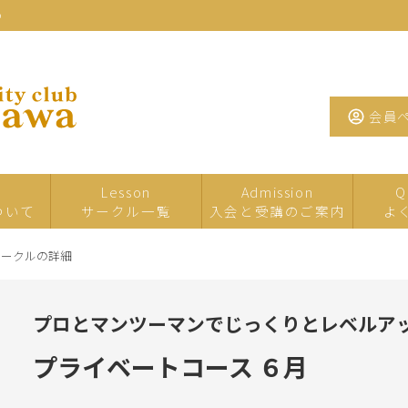
わ
会員
Lesson
Admission
Q
ついて
サークル一覧
入会と受講のご案内
よ
サークルの詳細
一日・短期サ
イベント・特
夏の
ークル
別講座
プロとマンツーマンでじっくりとレベルア
たまがわお茶
手芸
工芸
サロン
プライベートコース ６月
墨・書道・ペ
文学・教養
音楽