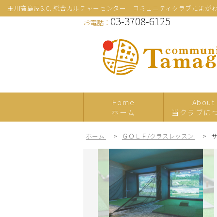
玉川髙島屋S.C. 総合カルチャーセンター コミュニティクラブたまが
03-3708-6125
お電話：
Home
About
ホーム
当クラブに
ホーム
>
ＧＯＬＦ/クラスレッスン
>
新規
プレ体験
日本の伝統文