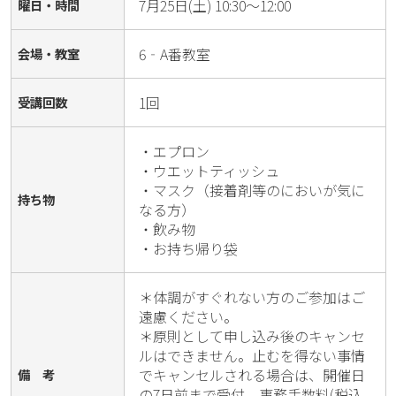
7月25日(土) 10:30～12:00
曜日・時間
6‐A番教室
会場・教室
1回
受講回数
・エプロン

・ウエットティッシュ

・マスク（接着剤等のにおいが気に
持ち物
なる方）

・飲み物

・お持ち帰り袋
＊体調がすぐれない方のご参加はご
遠慮ください。

＊原則として申し込み後のキャンセ
ルはできません。止むを得ない事情
でキャンセルされる場合は、開催日
備 考
の7日前まで受付。事務手数料(税込