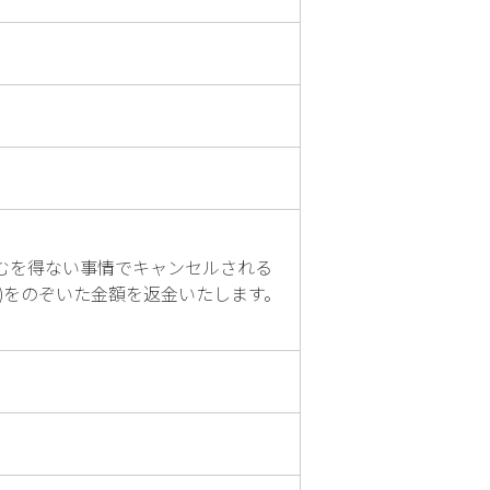
むを得ない事情でキャンセルされる
円)をのぞいた金額を返金いたします。
。