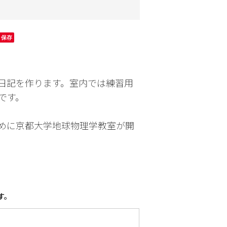
園芸
お出かけ
保存
日記を作ります。室内では練習用
です。
めに京都大学地球物理学教室が開
す。