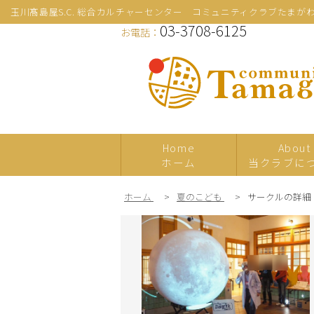
玉川髙島屋S.C. 総合カルチャーセンター コミュニティクラブたまが
03-3708-6125
お電話：
Home
About
ホーム
当クラブに
ホーム
>
夏のこども
>
サークルの詳細
新規
プレ体験
日本の伝統文