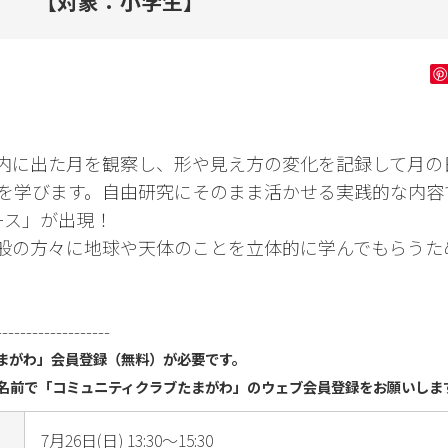
【対象：小学生】
ン字
健康・フィッ
ダンス・舞踊
花・
トネス
ゴルフ
内に出た月を観察し、形や見え方の変化を記録して月の
を学びます。自由研究にそのまま活かせる実践的な内容
ース」が出現！
般の方々に地球や天体のことを立体的に学んでもらうた
-------------------
まがわ」会員登録（無料）が必要です。
名前で「コミュニティクラブたまがわ」のウェブ会員登録をお願いしま
7月26日(日) 13:30～15:30