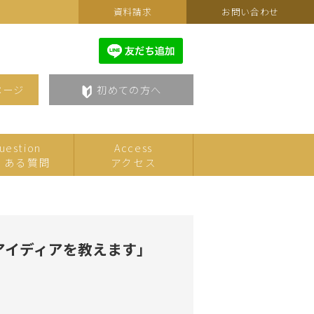
資料請求
お問い合わせ
ページ
初めての方へ
uestion
Access
くある質問
アクセス
カルチャーフェスティバルセ
こども
レクション
アイディアを教えます」
美術・アート
語学