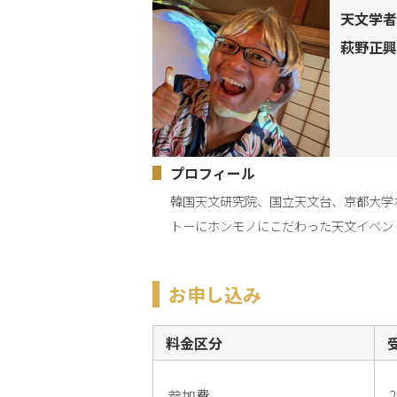
天文学者
萩野正興
プロフィール
韓国天文研究院、国立天文台、京都大学
トーにホンモノにこだわった天文イベン
お申し込み
料金区分
参加費
2