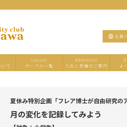
わ
会員
Lesson
Admission
Q
ついて
サークル一覧
入会と受講のご案内
よ
一日・短期サ
イベント・特
夏の
ークル
別講座
夏休み特別企画「フレア博士が自由研究の
たまがわお茶
手芸
工芸
サロン
月の変化を記録してみよう
墨・書道・ペ
文学・教養
音楽