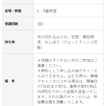
6‐B番教室
会場・教室
1回
受講回数
布が切れるはさみ、定規、筆記用
具、おしぼり（ウェットティシュ可
持ち物
能）
＊体調がすぐれない方のご参加はご
遠慮ください。

＊原則として申し込み後のキャンセ
ルはできません。止むを得ない事情
でキャンセルされる場合は、開催日
備 考
の7日前まで受付。事務手数料(税込
550円)をのぞいた金額を返金いたし
ます。それ以降のキャンセルは、参
加費全額を頂戴いたします。