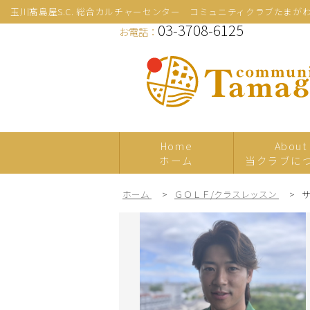
玉川髙島屋S.C. 総合カルチャーセンター コミュニティクラブたまが
03-3708-6125
お電話：
Home
About
ホーム
当クラブに
ホーム
>
ＧＯＬＦ/クラスレッスン
>
新規
プレ体験
日本の伝統文