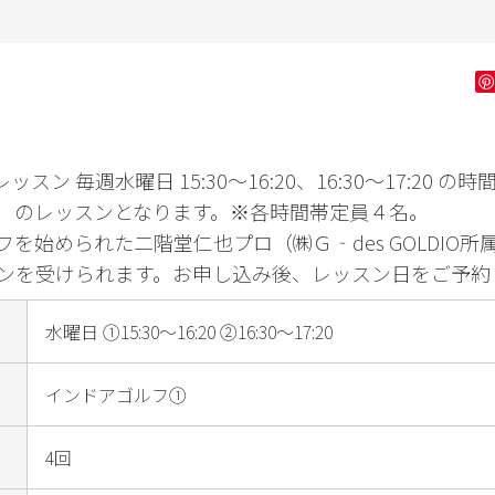
ン字
健康・フィッ
ダンス・舞踊
花・
トネス
ゴルフ
ン 毎週水曜日 15:30～16:20、16:30～17:20 の
）のレッスンとなります。※各時間帯定員４名。
を始められた二階堂仁也プロ（㈱Ｇ‐des GOLDIO
ンを受けられます。お申し込み後、レッスン日をご予約
水曜日 ①15:30～16:20 ②16:30～17:20
インドアゴルフ①
4回