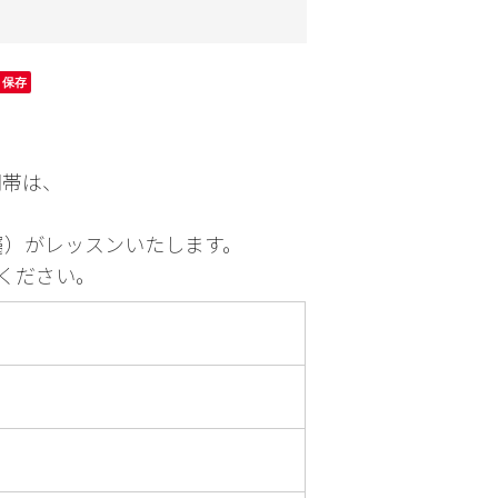
園芸
お出かけ
保存
時間帯は、
所属）がレッスンいたします。
ください。