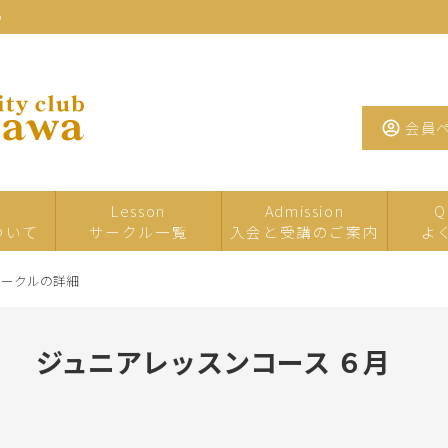
わ
会員
Lesson
Admission
Q
ついて
サークル一覧
入会と受講のご案内
よ
サークルの詳細
一日・短期サ
イベント・特
夏の
ークル
別講座
ジュニアレッスンコース ６月
たまがわお茶
手芸
工芸
サロン
墨・書道・ペ
文学・教養
音楽