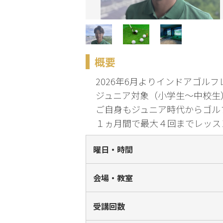
化
趣味・暮らし
概要
こどもサーク
ル
2026年6月よりインドアゴルフレッス
ジュニア対象（小学生～中校生
ご自身もジュニア時代からゴルフ
１ヵ月間で最大４回までレッス
曜日・時間
会場・教室
受講回数