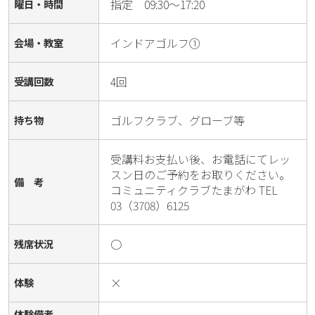
指定 09:30～17:20
曜日・時間
インドアゴルフ①
会場・教室
4回
受講回数
ゴルフクラブ、グローブ等
持ち物
受講料お支払い後、お電話にてレッ
スン日のご予約をお取りください。
備 考
コミュニティクラブたまがわ TEL 
03（3708）6125
○
残席状況
×
体験
体験備考