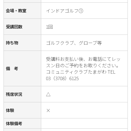
インドアゴルフ①
会場・教室
1回
受講回数
ゴルフクラブ、グローブ等
持ち物
受講料お支払い後、お電話にてレッ
スン日のご予約をお取りください。
備 考
コミュニティクラブたまがわ TEL 
03（3708）6125
△
残席状況
×
体験
体験備考