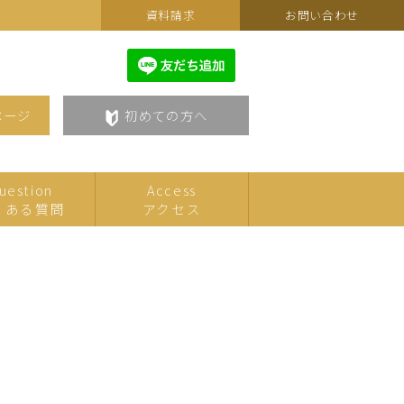
資料請求
お問い合わせ
ページ
初めての方へ
uestion
Access
くある質問
アクセス
カルチャーフェスティバルセ
こども
。
レクション
美術・アート
語学