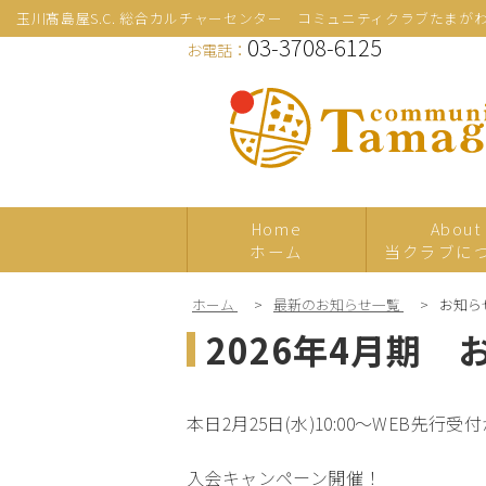
玉川髙島屋S.C. 総合カルチャーセンター コミュニティクラブたまが
03-3708-6125
お電話：
Home
About
ホーム
当クラブに
ホーム
>
最新のお知らせ一覧
>
お知ら
新規
2026年4月期
プレ体験
本日2月25日(水)10:00～WEB先
入会キャンペーン開催！

日本の伝統文