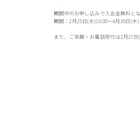
化
期間中のお申し込みで入会金無料とな
期間：2月25日(水)10:00～4月30日(木)

趣味・暮らし
また、ご来館・お電話受付は2月27日(金
こどもサーク
ル