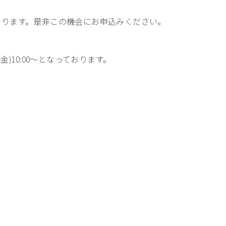
ン字
ります。是非この機会にお申込みください。

健康・フィッ
ダンス・舞踊
花・
トネス
)10:00～となっております。
ゴルフ