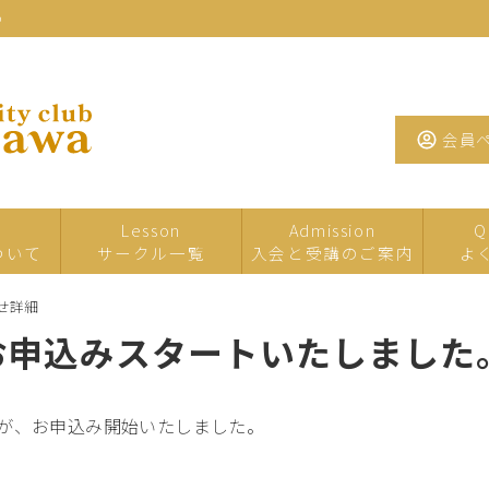
わ
会員
Lesson
Admission
Q
ついて
サークル一覧
入会と受講のご案内
よ
せ詳細
一日・短期サ
イベント・特
夏の
 お申込みスタートいたしました
ークル
別講座
たまがわお茶
手芸
工芸
行受付が、お申込み開始いたしました。

サロン
墨・書道・ペ
文学・教養
音楽