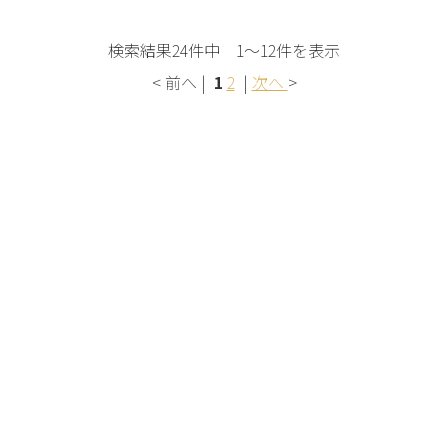
検索結果24件中 1～12件を表示
< 前へ |
1
2
|
次へ
>