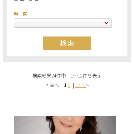
時 間
検索結果24件中 1～12件を表示
< 前へ |
1
2
|
次へ
>