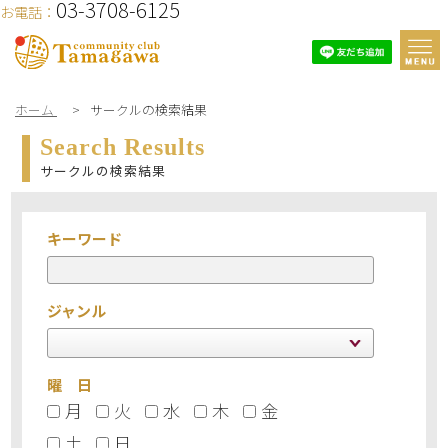
03-3708-6125
お電話：
ホーム
>
サークルの検索結果
Search Results
サークルの検索結果
キーワード
ジャンル
曜 日
月
火
水
木
金
土
日