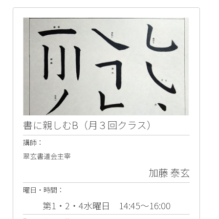
書に親しむB（月３回クラス）
講師：
翠玄書道会主宰
加藤 泰玄
曜日・時間：
第1・2・4水曜日 14:45～16:00