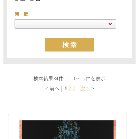
時 間
検索結果34件中 1～12件を表示
< 前へ |
1
2
3
|
次へ
>