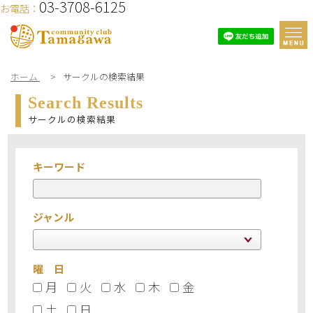
03-3708-6125
お電話：
ホーム
>
サークルの検索結果
Search Results
サークルの検索結果
キーワード
ジャンル
曜 日
月
火
水
木
金
土
日