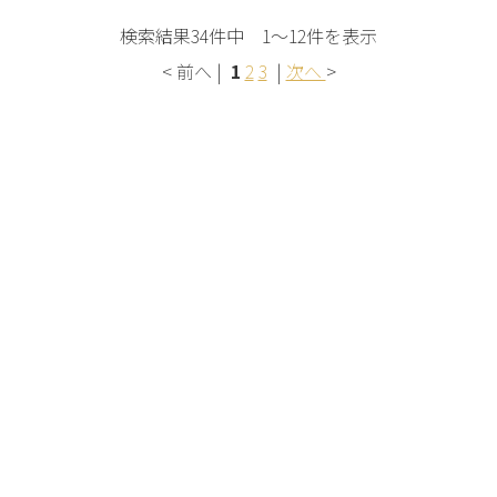
検索結果34件中 1～12件を表示
< 前へ |
1
2
3
|
次へ
>