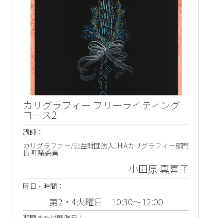
カリグラフィー フリーライティング
コース2
講師：
カリグラファー/公益財団法人JHIAカリグラフィー部門
長 評議委員
小田原 真喜子
曜日・時間：
第2・4火曜日 10:30～12:00
期間または開催日：